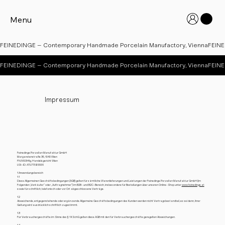
Menu
FEINEDINGE – Contemporary Handmade Porcelain Manufactory, Vienna
FEINEDINGE – Contemporary Handmade Porcelain Manufactory, Vienna
Impressum
Feinedinge Porzellan Manufaktur GmbH
Margaretenstraße 35, 1040 Wien
FN 560341g, Handelsgericht Wien
USt-ID: ATU77085556
1 Anwendungsbereich
1.1
Diese Allgemeinen Geschäftsbedingungen (AGB) gelten für sämtliche Warenlieferungen und Leistungen der Feinedinge Porzellan Manufaktur GmbH (im
Folgenden „Verkäufer“ oder „Auftragnehmer“) im B2B- und B2C-Bereich, insbesondere für Bestellungen über unseren Online-Shop unter
www.feinedinge.at
sowie für schriftlich, telefonisch oder vor Ort abgeschlossene Verträge.
1.2
Abweichende, entgegenstehende oder ergänzende Allgemeine Geschäftsbedingungen des Kunden werden nicht Vertragsbestandteil, es sei denn, ihrer
Geltung wird ausdrücklich schriftlich zugestimmt.
1.3
Für Verbrauchergeschäfte im Sinne des § 1 KSchG gelten diese AGB mit den für Verbrauchergeschäfte geregelten Abweichungen.